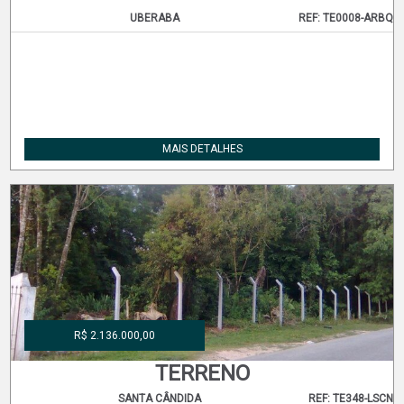
UBERABA
REF: TE0008-ARBQ
MAIS DETALHES
R$ 2.136.000,00
TERRENO
SANTA CÂNDIDA
REF: TE348-LSCN